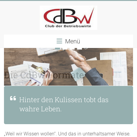
Skip
to
content
CdBW
Menü
Club
der
Betriebswirte
Die CdBw Formate
Hinter den Kulissen tobt das
wahre Leben.
„Weil wir Wissen wollen“. Und das in unterhaltsamer Weise.